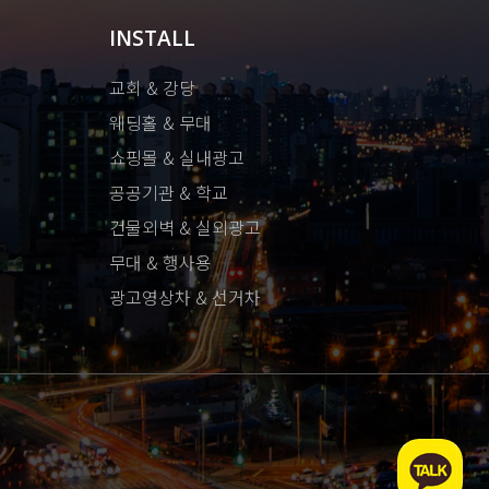
INSTALL
교회 & 강당
웨딩홀 & 무대
쇼핑몰 & 실내광고
공공기관 & 학교
건물외벽 & 실외광고
무대 & 행사용
광고영상차 & 선거차