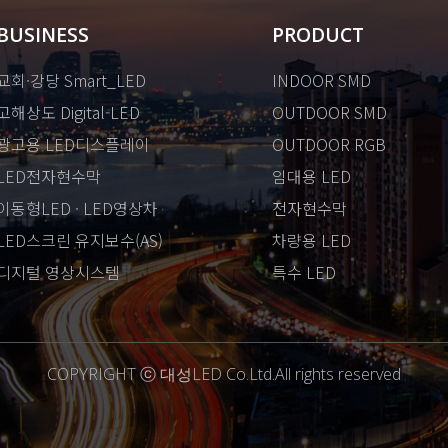
BUSINESS
PRODUCT
교회·강당 Smart_LED
INDOOR SMD
고해상도 Digital-LED
OUTDOOR SMD
광고용 LED디스플레이
OUTDOOR RGB
LED전자현수막
임대용 LED
이동형LED · LED영상차
전자현수막
LED스크린 유지보수(AS)
차량용 LED
디지털 영상시스템
특수 LED
COPYRIGHT ⓒ 대성LED Co.Ltd.All rights reserved