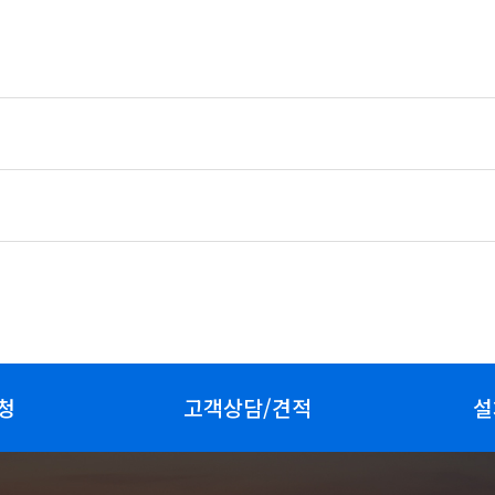
청
고객상담/견적
설