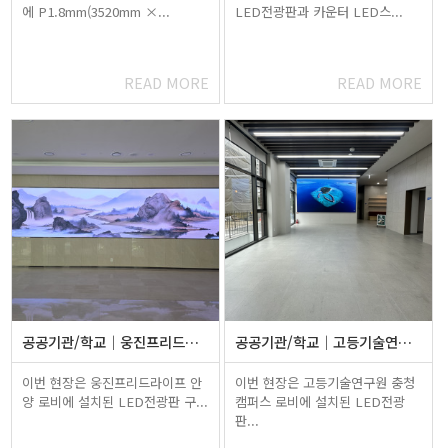
에 P1.8mm(3520mm ×...
LED전광판과 카운터 LED스...
READ MORE
READ MORE
공공기관/학교
웅진프리드라이프 안양 로비 LED전광…
공공기관/학교
고등기술연구원 충청캠퍼스 로비 LED…
이번 현장은 웅진프리드라이프 안
이번 현장은 고등기술연구원 충청
양 로비에 설치된 LED전광판 구...
캠퍼스 로비에 설치된 LED전광
판...