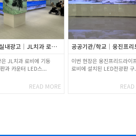
/실내광고
JL치과 로비 기둥 LED전광판 및 …
공공기관/학교
웅진프리드라이프 안양 로비 
은 JL치과 로비에 기둥
이번 현장은 웅진프리드라이프
판과 카운터 LED스...
로비에 설치된 LED전광판 구..
READ MORE
READ