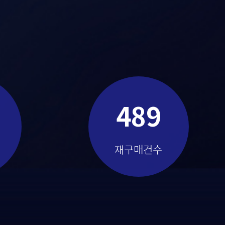
489
재구매건수