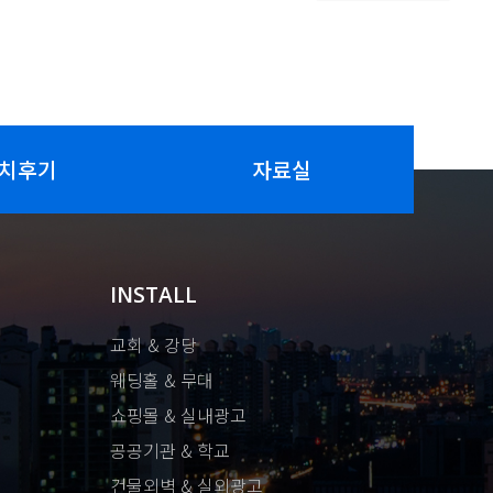
치후기
자료실
INSTALL
교회 & 강당
웨딩홀 & 무대
쇼핑몰 & 실내광고
공공기관 & 학교
건물외벽 & 실외광고