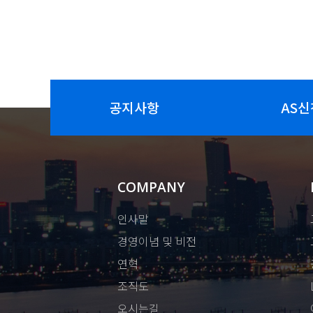
공지사항
AS신
COMPANY
인사말
경영이념 및 비전
연혁
조직도
오시는길