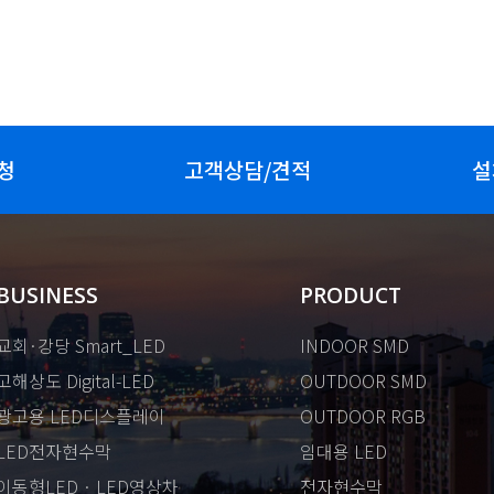
청
고객상담/견적
설
BUSINESS
PRODUCT
교회·강당 Smart_LED
INDOOR SMD
고해상도 Digital-LED
OUTDOOR SMD
광고용 LED디스플레이
OUTDOOR RGB
LED전자현수막
임대용 LED
이동형LED · LED영상차
전자현수막