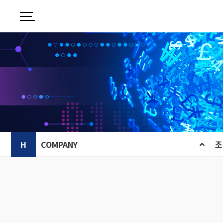
H
COMPANY
조