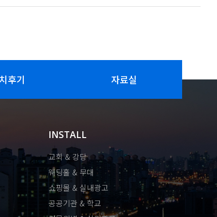
치후기
자료실
INSTALL
교회 & 강당
웨딩홀 & 무대
쇼핑몰 & 실내광고
공공기관 & 학교