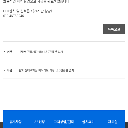
효율적인 회의 환경으로 시공을 완료하였습니다.
LED설치 및 견적문의(24시간 상담)
010.4687.9246
목록으로
이전
박달재 전통시장 실외 LED전광판 설치
다음
판교 현대백화점 바이래도 매장 LED전광판 설치
공지사항
AS신청
고객상담/견적
설치후기
자료실