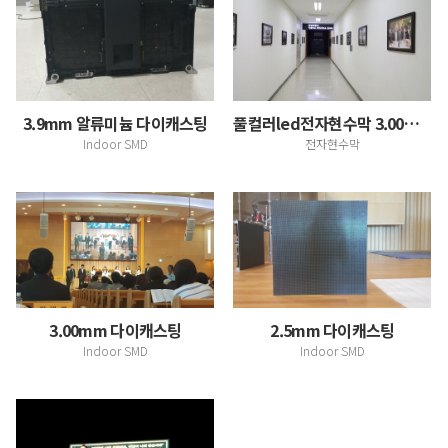
3.9mm 알류미늄 다이캐스팅
풀컬러led전자현수막 3.00mm사양
Indoor SMD
전자현수막
3.00mm 다이캐스팅
2.5mm 다이캐스팅
Indoor SMD
Indoor SMD