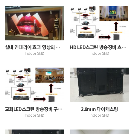
실내 인테리어 효과 영상의 효과적인 노출
HD LED스크린 방송장비 흐름 구성도
Indoor SMD
Indoor SMD
교회LED스크린 방송장비 구성도
2.9mm 다이캐스팅
Indoor SMD
Indoor SMD