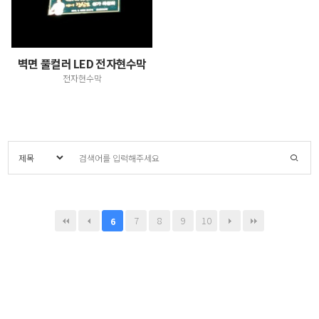
벽면 풀컬러 LED 전자현수막
전자현수막
7
8
9
10
6