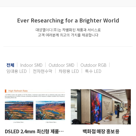
Ever Researching for a Brighter World
대성엘이디(주)는 차별화된 제품과 서비스로
고객 여러분께 최고의 가치를 제공합니다
전체
Indoor SMD
Outdoor SMD
Outdoor RGB
임대용 LED
전자현수막
차량용 LED
특수 LED
DSLED 2.4mm 최신형 제품의 특징
백화점 매장 홍보용