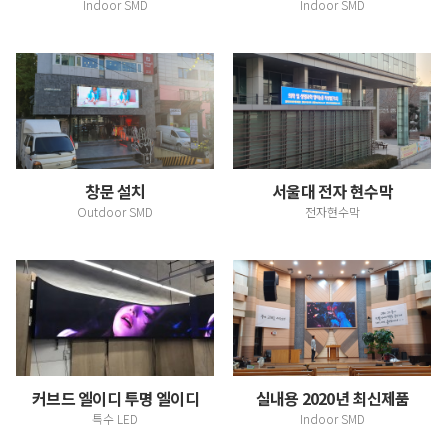
Indoor SMD
Indoor SMD
창문 설치
서울대 전자 현수막
Outdoor SMD
전자현수막
커브드 엘이디 투명 엘이디
실내용 2020년 최신제품
특수 LED
Indoor SMD