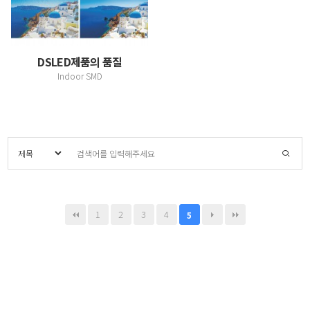
DSLED제품의 품질
Indoor SMD
1
2
3
4
5