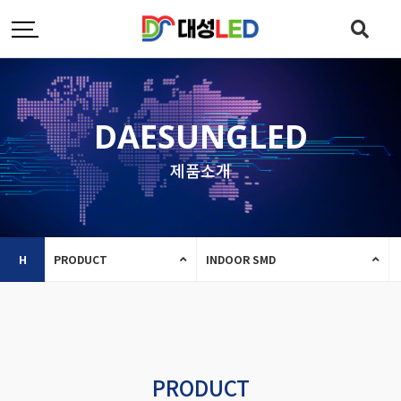
DAESUNGLED
제품소개
H
PRODUCT
INDOOR SMD
PRODUCT