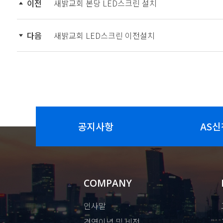
이전
새밝교회 본당 LED스크린 설치
다음
새밝교회 LED스크린 이전설치
공지사항
AS신
COMPANY
인사말
경영이념 및 비전