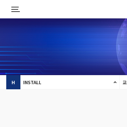
H
INSTALL
교