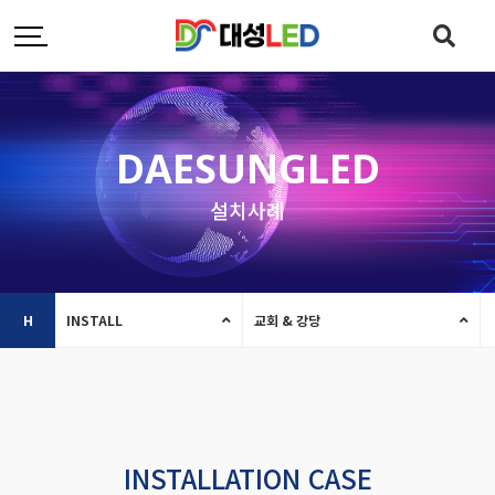
DAESUNGLED
설치사례
H
INSTALL
교회 & 강당
INSTALLATION CASE