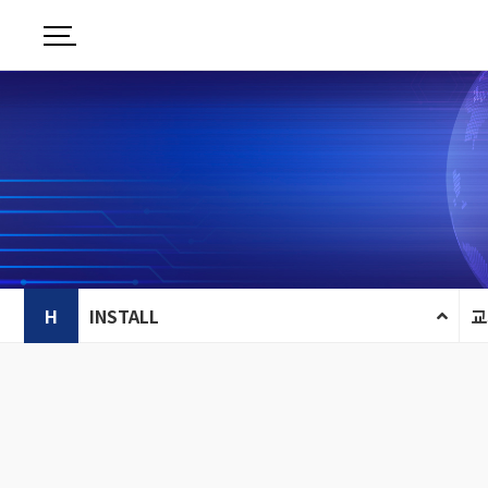
H
INSTALL
교