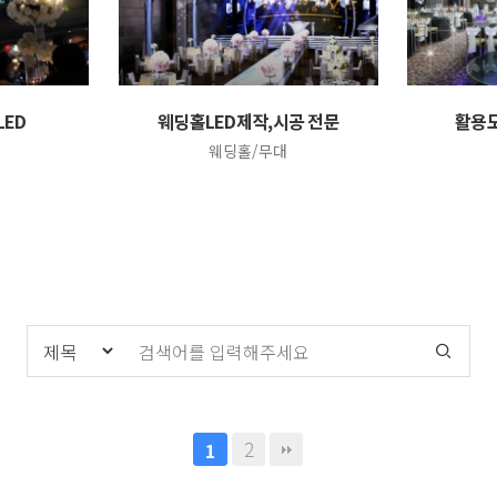
LED
웨딩홀LED제작,시공 전문
활용도
웨딩홀/무대
2
1