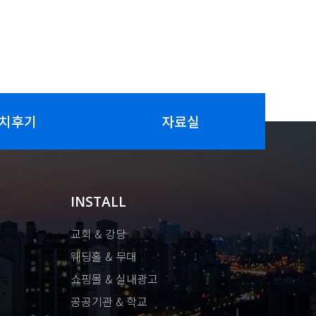
치후기
자료실
INSTALL
교회 & 강당
웨딩홀 & 무대
쇼핑몰 & 실내광고
공공기관 & 학교