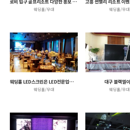
로비 입구 골프리조트 다양한 홍보 안내 대형 LED전광…
웨딩홀/무대
웨딩홀/무대
웨딩홀 LED스크린은 LED전문업체에 의뢰하심이 탁월한…
대구 블랙엘
웨딩홀/무대
웨딩홀/무대