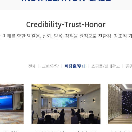
Credibility-Trust-Honor
 미래를 향한 발걸음,
신뢰, 믿음, 정직을 원칙으로 친환경, 창조적
전체
교회/강당
웨딩홀/무대
쇼핑몰/실내광고
공