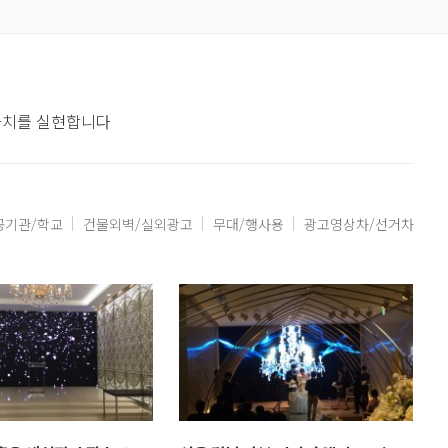
 가치를 실현합니다
공기관/학교
건물외벽/실외광고
무대/행사용
광고영상차/선거차