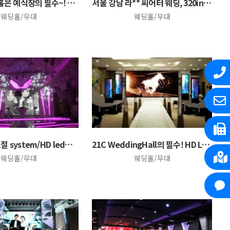
씨어터 웨딩홀은 예식장의 필수~! LED스크린 영상과 …
서울 강남 라** 씨어터 웨딩, 320inch 2SE…
웨딩홀/무대
웨딩홀/무대
밝기, 휘도 조절 system/HD led스크린
21C WeddingHall의 필수! HD LED스크린
웨딩홀/무대
웨딩홀/무대