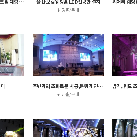
고흥 썬밸리 리조트 이벤트홀 대형 LED디스플레이 설치
울산 보람웨딩홀 LED전광판 설치
웨딩홀/무대
이디
주변과의 조화로운 시공,분위기 연출 효과 극대
웨딩홀/무대