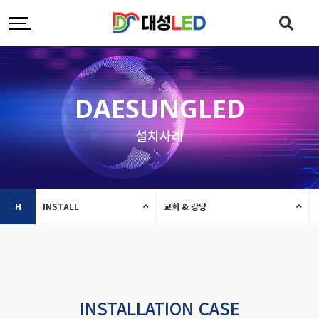
DAESUNGLED
설치사례
H
INSTALL
교회 & 강당
INSTALLATION CASE