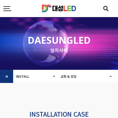
DAESUNGLED
설치사례
H
INSTALL
교회 & 강당
INSTALLATION CASE