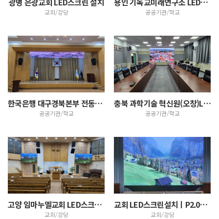
광명 은광교회 LED스크린 설치
용인 기독교미래연구소 LED스크린 설치
교회/강당
공공기관/학교
한국은행 대구경북본부 전동엘리베이션 LED스크린 설치
충북 과학기술 혁신원(오창)LED스크린 설치
공공기관/학교
공공기관/학교
고양 임마누엘교회 LED스크린 설치
교회 LED스크린설치ㅣP2.0mm 4480x2720 대…
교회/강당
교회/강당