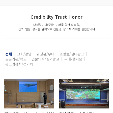
Credibility-Trust-Honor
대성엘이디(주)는 미래를 향한 발걸음,
신뢰, 믿음, 정직을 원칙으로 친환경, 창조적 가치를 실현합니다
전체
교회/강당
웨딩홀/무대
쇼핑몰/실내광고
공공기관/학교
건물외벽/실외광고
무대/행사용
광고영상차/선거차