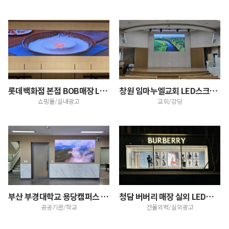
롯데백화점 본점 BOB매장 LED스크린설치
창원 임마누엘교회 LED스크린 설치
쇼핑몰/실내광고
교회/강당
부산 부경대학교 용당캠퍼스 본관 로비LED스크린 설치
청담 버버리 매장 실외 LED스크린 설치
공공기관/학교
건물외벽/실외광고