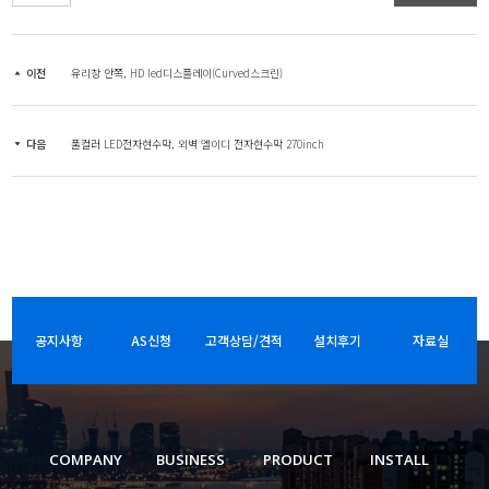
이전
유리창 안쪽, HD led디스플레이(Curved스크린)
다음
풀컬러 LED전자현수막, 외벽 엘이디 전자현수막 270inch
공지사항
AS신청
고객상담/견적
설치후기
자료실
COMPANY
BUSINESS
PRODUCT
INSTALL