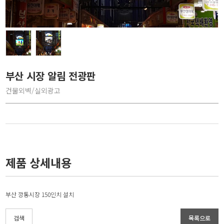
부산 시장 알림 전광판
건물외벽/실외광고
제품 상세내용
부산 깡통시장 150인치 설치
검색
목록으로