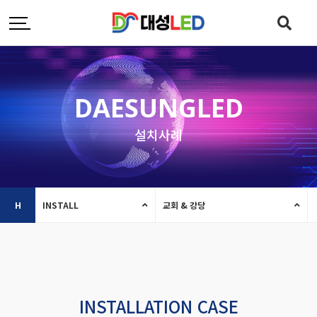
DAESUNGLED
설치사례
H
INSTALL
교회 & 강당
INSTALLATION CASE