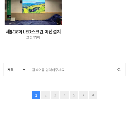
새밝교회 LED스크린 이전설치
교회/강당
2
3
4
5
1