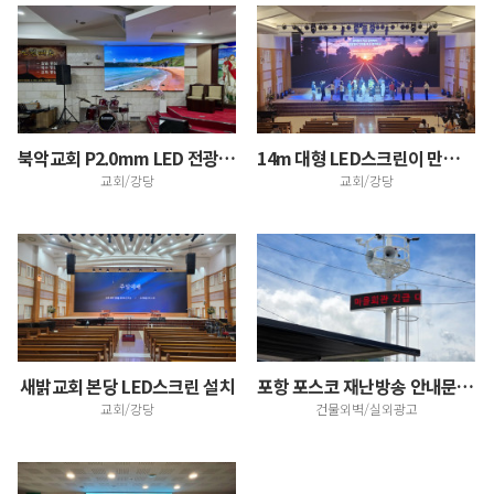
북악교회 P2.0mm LED 전광판 설치
14m 대형 LED스크린이 만든 교회 공연 무대
교회/강당
교회/강당
새밝교회 본당 LED스크린 설치
포항 포스코 재난방송 안내문자 전광판 설치
교회/강당
건물외벽/실외광고