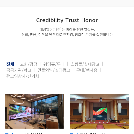
Credibility-Trust-Honor
대성엘이디(주)는 미래를 향한 발걸음,
신뢰, 믿음, 정직을 원칙으로 친환경, 창조적 가치를 실현합니다
전체
교회/강당
웨딩홀/무대
쇼핑몰/실내광고
공공기관/학교
건물외벽/실외광고
무대/행사용
광고영상차/선거차