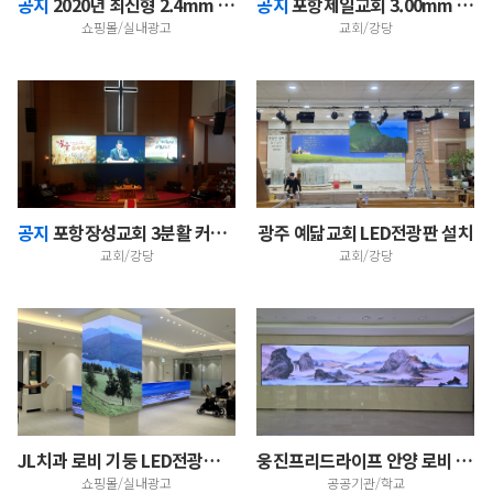
공지
2020년 최신형 2.4mm LED스크린 매장 홍보…
공지
포항제일교회 3.00mm 330인치 대형LED스크린
쇼핑몰/실내광고
교회/강당
공지
포항장성교회 3분활 커브드 3분활 LED스크린
광주 예닮교회 LED전광판 설치
교회/강당
교회/강당
JL치과 로비 기둥 LED전광판 및 카운터 LED스크린…
웅진프리드라이프 안양 로비 LED전광판 설치
쇼핑몰/실내광고
공공기관/학교