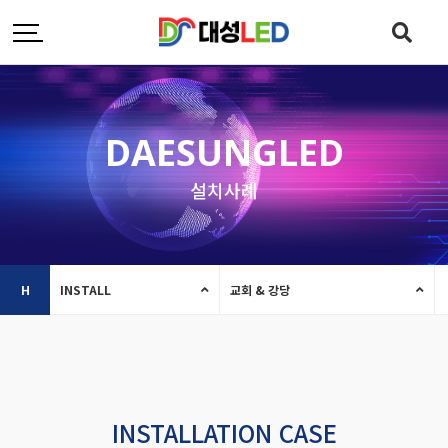
DAESUNGLED
설치사례
H
INSTALL
교회 & 강당
INSTALLATION CASE