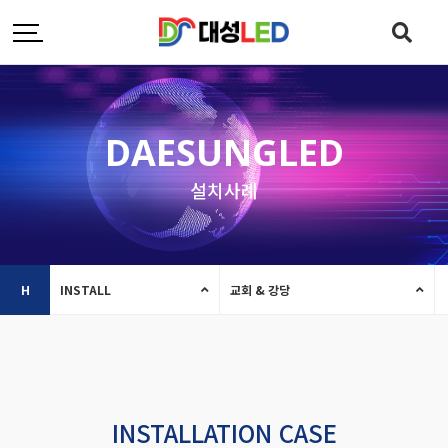
DAESUNGLED
설치사례
H
INSTALL
교회 & 강당
INSTALLATION CASE