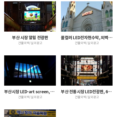
부산 시장 알림 전광판
풀컬러 LED전자현수막, 외벽 엘이디 전자현수막 270…
건물외벽/실외광고
건물외벽/실외광고
부산시장 LED-art screen, 제3차시공
부산 전통시장 LED전광판, 6.00mm실외용 사양
건물외벽/실외광고
건물외벽/실외광고