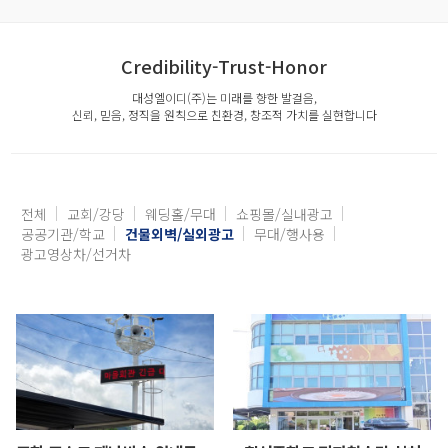
Credibility-Trust-Honor
대성엘이디(주)는 미래를 향한 발걸음,
신뢰, 믿음, 정직을 원칙으로 친환경, 창조적 가치를 실현합니다
전체
교회/강당
웨딩홀/무대
쇼핑몰/실내광고
공공기관/학교
건물외벽/실외광고
무대/행사용
광고영상차/선거차