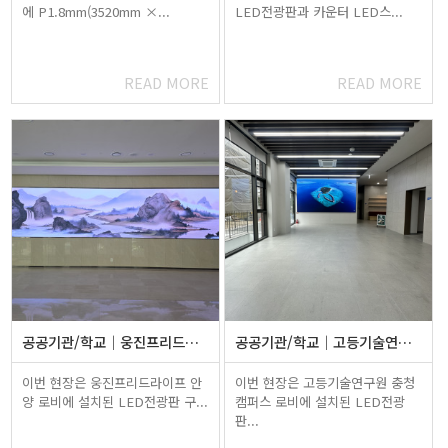
에 P1.8mm(3520mm ×...
LED전광판과 카운터 LED스...
READ MORE
READ MORE
공공기관/학교
웅진프리드라이프 안양 로비 LED전광…
공공기관/학교
고등기술연구원 충청캠퍼스 로비 LED…
이번 현장은 웅진프리드라이프 안
이번 현장은 고등기술연구원 충청
양 로비에 설치된 LED전광판 구...
캠퍼스 로비에 설치된 LED전광
판...