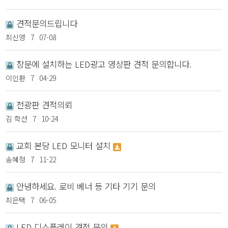
견적문의드립니다
최신영
7
07-08
창문에 설치하는 LED광고 영상판 견적 문의합니다.
이인환
7
04-29
전광판 견적의뢰
김 학선
7
10-24
교회 본당 LED 모니터 설치
송혜정
7
11-22
안녕하세요. 로비 베너 등 기타 기기 문의
최은택
7
06-05
LED 디스플레이 견적 문의