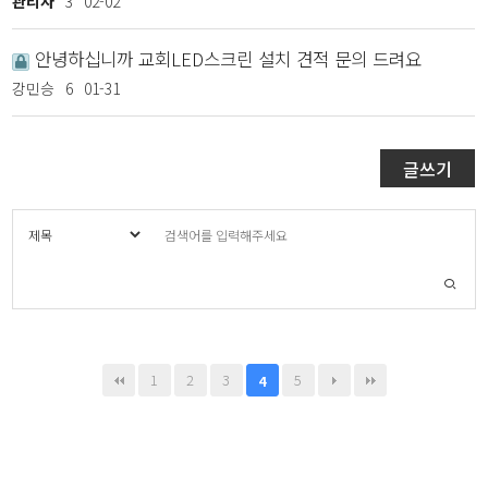
관리자
3
02-02
안녕하십니까 교회LED스크린 설치 견적 문의 드려요
강민승
6
01-31
글쓰기
1
2
3
5
4