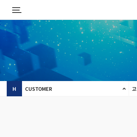
H
CUSTOMER
고