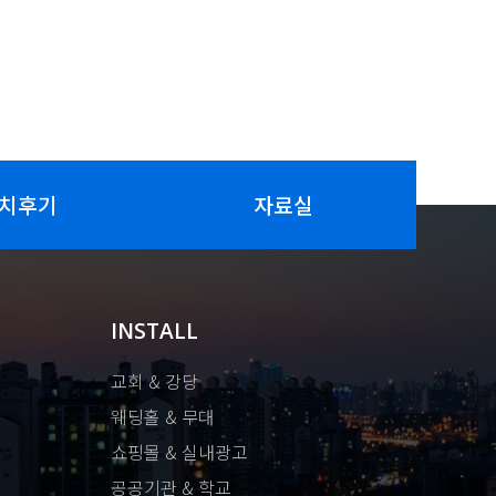
치후기
자료실
INSTALL
교회 & 강당
웨딩홀 & 무대
쇼핑몰 & 실내광고
공공기관 & 학교