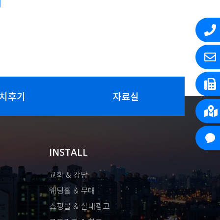
치후기
자료실
INSTALL
교회 & 강당
웨딩홀 & 무대
쇼핑몰 & 실내광고