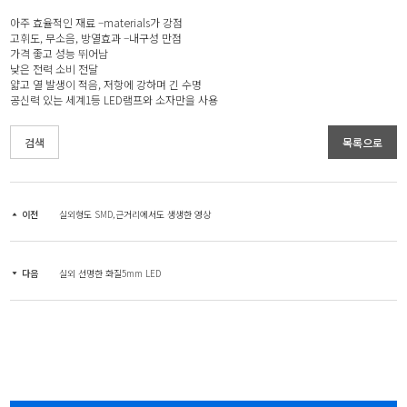
아주 효율적인 재료 –materials가 강점
고휘도, 무소음, 방열효과 –내구성 만점
가격 좋고 성능 뛰어남
낮은 전력 소비 전달
얇고 열 발생이 적음, 저항에 강하며 긴 수명
공신력 있는 세계1등 LED램프와 소자만을 사용
검색
목록으로
이전
실외형도 SMD,근거리에서도 생생한 영상
다음
실외 선명한 화질5mm LED