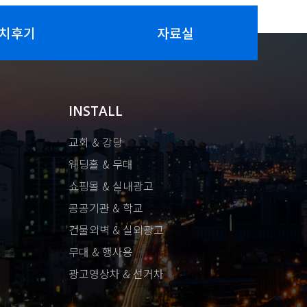
치후기
자료실
INSTALL
교회 & 강당
웨딩홀 & 무대
쇼핑몰 & 실내광고
공공기관 & 학교
건물외벽 & 실외광고
무대 & 행사용
광고영상차 & 선거차