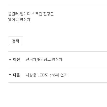
풀컬러 엘이디 스크린 전광판
엘이디 영상차
검색
이전
선거차/led광고 영상차
다음
차량용 LED도 ph6이 인기