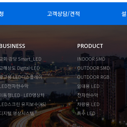
청
고객상담/견적
설
BUSINESS
PRODUCT
교회·강당 Smart_LED
INDOOR SMD
고해상도 Digital-LED
OUTDOOR SMD
광고용 LED디스플레이
OUTDOOR RGB
LED전자현수막
임대용 LED
이동형LED · LED영상차
전자현수막
LED스크린 유지보수(AS)
차량용 LED
디지털 영상시스템
특수 LED