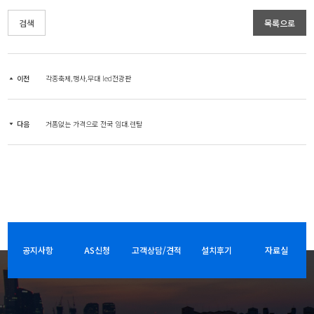
검색
목록으로
이전
각종축제,행사,무대 led전광판
다음
거품없는 가격으로 전국 임대.렌탈
공지사항
AS신청
고객상담/견적
설치후기
자료실