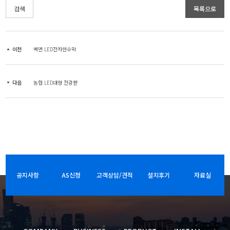
검색
목록으로
이전
벽면 LED전자현수막
다음
농협 LED대형 전광판
공지사항
AS신청
고객상담/견적
설치후기
자료실