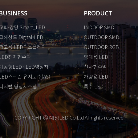
BUSINESS
PRODUCT
교회·강당 Smart_LED
INDOOR SMD
고해상도 Digital-LED
OUTDOOR SMD
광고용 LED디스플레이
OUTDOOR RGB
LED전자현수막
임대용 LED
이동형LED · LED영상차
전자현수막
LED스크린 유지보수(AS)
차량용 LED
디지털 영상시스템
특수 LED
COPYRIGHT ⓒ 대성LED Co.Ltd.All rights reserved