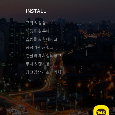
INSTALL
교회 & 강당
웨딩홀 & 무대
쇼핑몰 & 실내광고
공공기관 & 학교
건물외벽 & 실외광고
무대 & 행사용
광고영상차 & 선거차