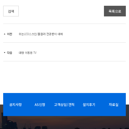
검색
목록으로
이전
휘는LED스크린/풀컬러 전광판이 대세
다음
대형 이동용 TV
공지사항
AS신청
고객상담/견적
설치후기
자료실