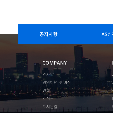
공지사항
AS신
COMPANY
인사말
경영이념 및 비전
연혁
조직도
오시는길