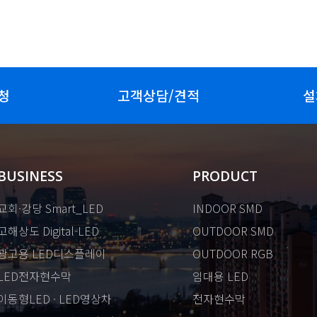
청
고객상담/견적
설
BUSINESS
PRODUCT
교회·강당 Smart_LED
INDOOR SMD
고해상도 Digital-LED
OUTDOOR SMD
광고용 LED디스플레이
OUTDOOR RGB
LED전자현수막
임대용 LED
이동형LED · LED영상차
전자현수막