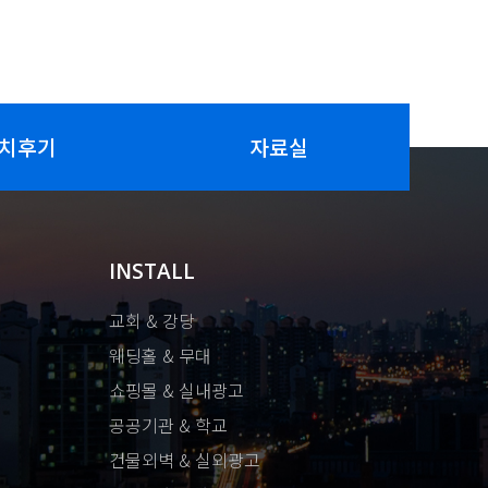
치후기
자료실
INSTALL
교회 & 강당
웨딩홀 & 무대
쇼핑몰 & 실내광고
공공기관 & 학교
건물외벽 & 실외광고