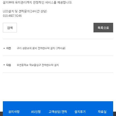
설치부터 유지관리까지 안정적인 서비스를 제공합니다.
LED설치 및 견적문의(24시간 상담)
010.4687.9246
검색
목록으로
이전
구리 성광교회 로비 전자현수막 설치 (3차시공)
다음
우천중학교 학교출입구 전자현수막 설치
공지사항
AS신청
고객상담/견적
설치후기
자료실