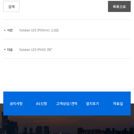
검색
목록으로
이전
Outdoor LED [PH5mm] 스크린
다음
Outdoor LED [PH10] 350"
공지사항
AS신청
고객상담/견적
설치후기
자료실