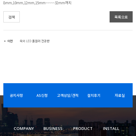
8mm,10mm,12mm,15mm~~~~~32mm까지
검색
목록으로
이전
옥외 LED 풀컬러 전광판
공지사항
AS신청
고객상담/견적
설치후기
자료실
COMPANY
BUSINESS
PRODUCT
INSTALL