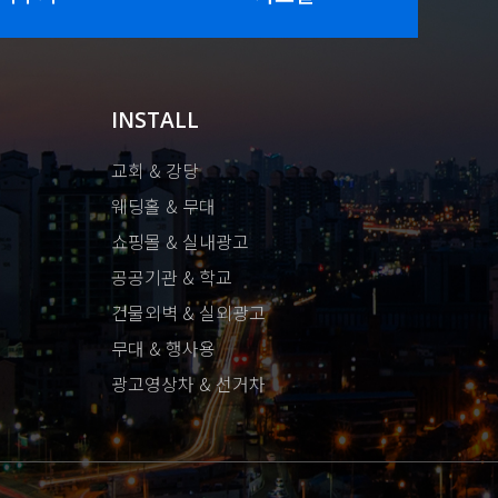
INSTALL
교회 & 강당
웨딩홀 & 무대
쇼핑몰 & 실내광고
공공기관 & 학교
건물외벽 & 실외광고
무대 & 행사용
광고영상차 & 선거차