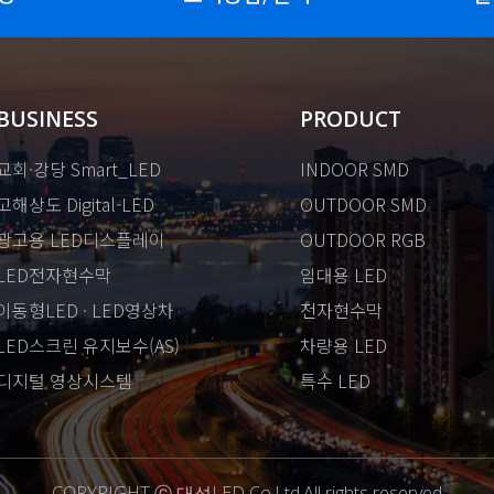
BUSINESS
PRODUCT
교회·강당 Smart_LED
INDOOR SMD
고해상도 Digital-LED
OUTDOOR SMD
광고용 LED디스플레이
OUTDOOR RGB
LED전자현수막
임대용 LED
이동형LED · LED영상차
전자현수막
LED스크린 유지보수(AS)
차량용 LED
디지털 영상시스템
특수 LED
COPYRIGHT ⓒ 대성LED Co.Ltd.All rights reserved