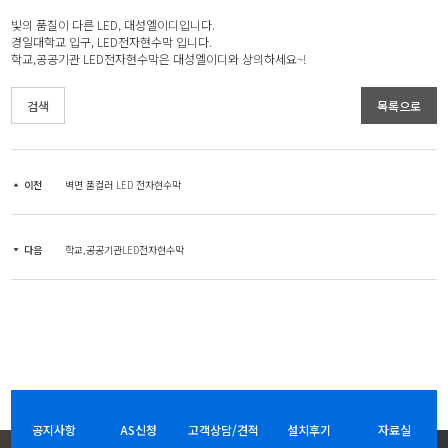
빛의 품질이 다른 LED, 대성엘이디입니다.
경일대학교 입구, LED전자현수막 입니다.
학교,공공기관 LED전자현수막은 대성엘이디와 상의하세요~!
검색
목록으로
이전
벽면 풀컬러 LED 전자현수막
다음
학교,공공기관LED전자현수막
공지사항
AS신청
고객상담/견적
설치후기
자료실