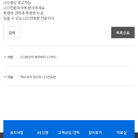
LED영상 광고차는
LED전문회사에 문의하세요.
투명한 견적과 투명한 시공,
믿을 수 있는 LED전광판 전문회사
검색
목록으로
이전
LED영상차 제작부터 AS까지~
다음
차량 부착 현수막 LED전광판
공지사항
AS신청
고객상담/견적
설치후기
자료실