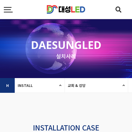
DAESUNGLED
설치사례
H
INSTALL
교회 & 강당
INSTALLATION CASE