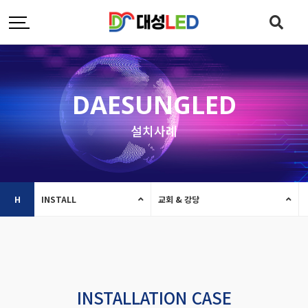
DAESUNGLED
설치사례
H
INSTALL
교회 & 강당
INSTALLATION CASE