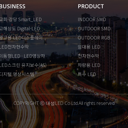
BUSINESS
PRODUCT
교회·강당 Smart_LED
INDOOR SMD
고해상도 Digital-LED
OUTDOOR SMD
광고용 LED디스플레이
OUTDOOR RGB
LED전자현수막
임대용 LED
이동형LED · LED영상차
전자현수막
LED스크린 유지보수(AS)
차량용 LED
디지털 영상시스템
특수 LED
COPYRIGHT ⓒ 대성LED Co.Ltd.All rights reserved