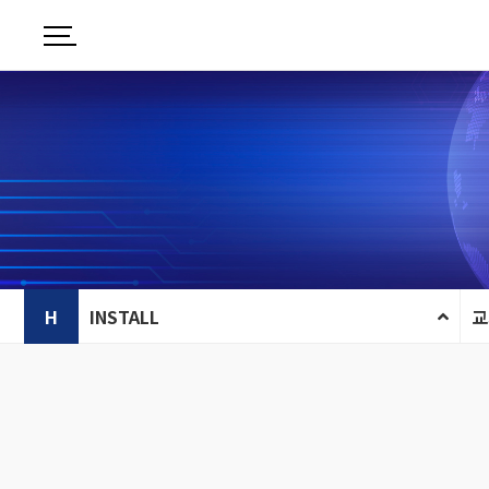
H
INSTALL
교