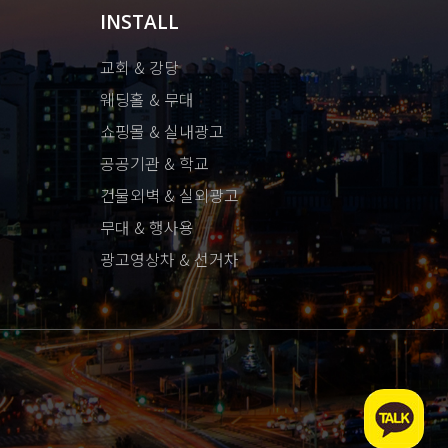
INSTALL
교회 & 강당
웨딩홀 & 무대
쇼핑몰 & 실내광고
공공기관 & 학교
건물외벽 & 실외광고
무대 & 행사용
광고영상차 & 선거차