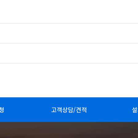
청
고객상담/견적
설