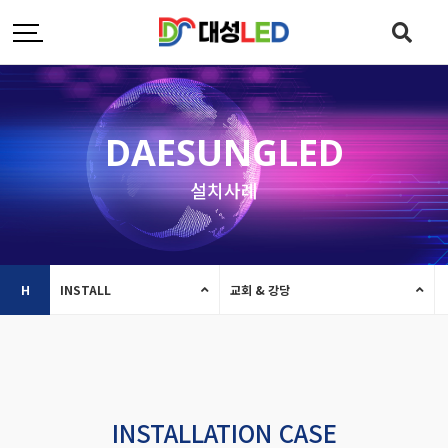
DAESUNGLED
설치사례
H
INSTALL
교회 & 강당
INSTALLATION CASE