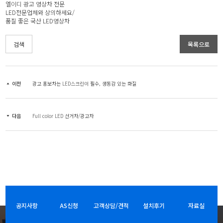
엘이디 광고 영상차 전문
LED전문업체와 상의하세요/
품질 좋은 국산 LED영상차
검색
목록으로
이전
광고 홍보차는 LED스크린이 필수, 생동감 있는 화질
다음
Full color LED 선거차/광고차
공지사항
AS신청
고객상담/견적
설치후기
자료실