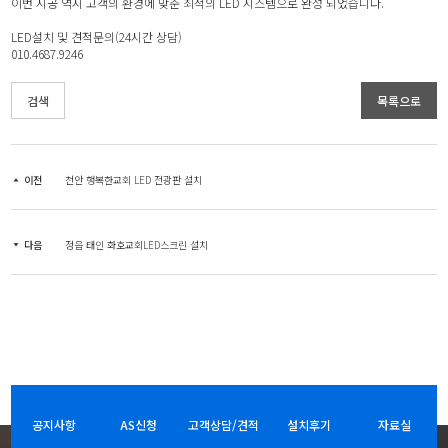
이번 시공 역시 고객의 환경에 맞춘 최적의 LED 시스템으로 완성 되었습니다.
LED설치 및 견적문의(24시간 상담)
010.4687.9246
검색
목록으로
이전
천안 행복한교회 LED 전광판 설치
다음
정읍 태인 화호교회LED스크린 설치
공지사항
AS신청
고객상담/견적
설치후기
자료실