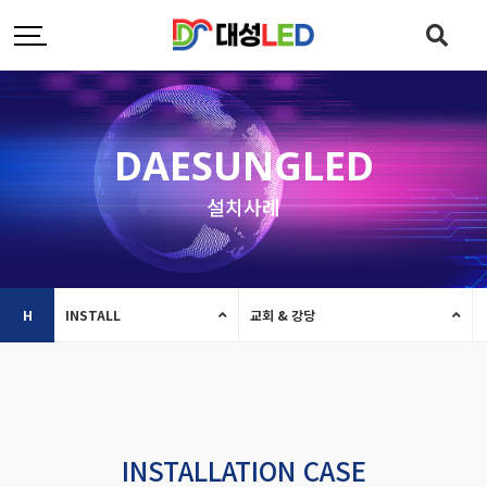
DAESUNGLED
설치사례
H
INSTALL
교회 & 강당
INSTALLATION CASE