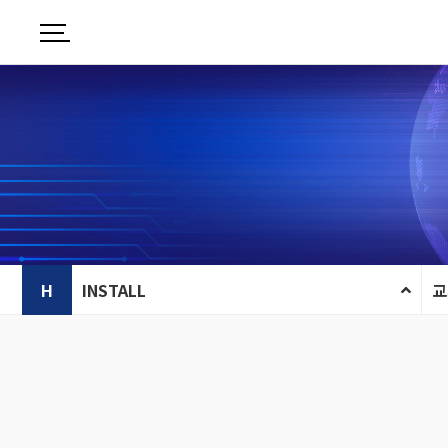
H
INSTALL
교