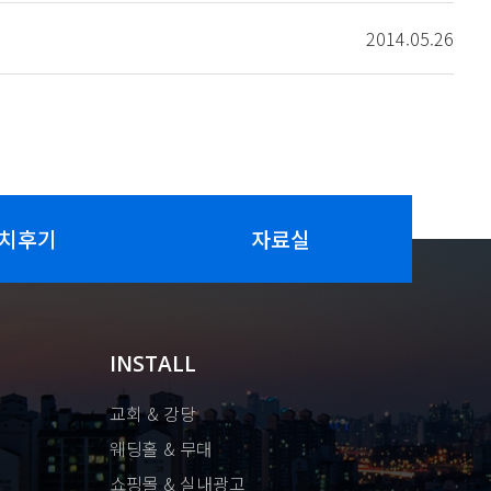
2014.05.26
치후기
자료실
INSTALL
교회 & 강당
웨딩홀 & 무대
쇼핑몰 & 실내광고