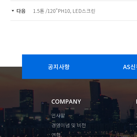
다음
1.5톤 /120"PH10, LED스크린
공지사항
AS신
COMPANY
인사말
경영이념 및 비전
연혁