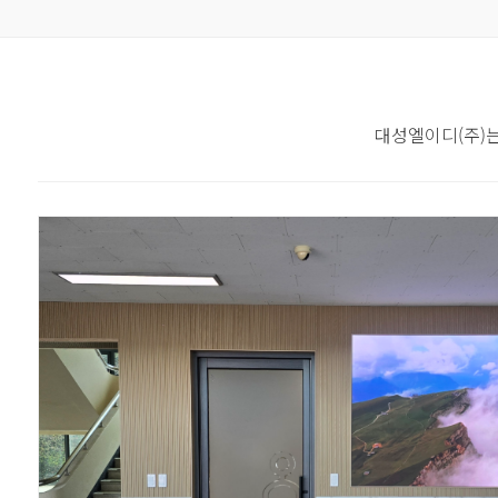
대성엘이디(주)는