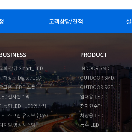
청
고객상담/견적
설
BUSINESS
PRODUCT
교회·강당 Smart_LED
INDOOR SMD
고해상도 Digital-LED
OUTDOOR SMD
광고용 LED디스플레이
OUTDOOR RGB
LED전자현수막
임대용 LED
이동형LED · LED영상차
전자현수막
LED스크린 유지보수(AS)
차량용 LED
디지털 영상시스템
특수 LED