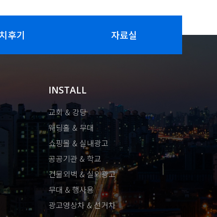
치후기
자료실
INSTALL
교회 & 강당
웨딩홀 & 무대
쇼핑몰 & 실내광고
공공기관 & 학교
건물외벽 & 실외광고
무대 & 행사용
광고영상차 & 선거차