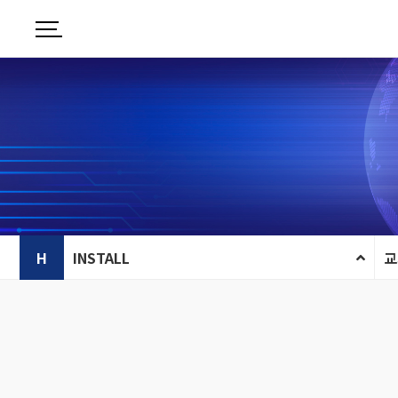
H
INSTALL
교