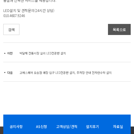
품질과 신속한 서비스를 제공합니다.
LED설치 및 견적문의(24시간 상담)
010.4687.9246
검색
목록으로
이전
박달재 전통시장 실외 LED전광판 설치
다음
고메스퀘어 오송점 매장 입구 LED전광판 설치, 주차장 안내 전자현수막 설치
공지사항
AS신청
고객상담/견적
설치후기
자료실