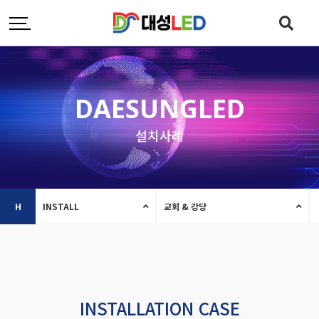
DAESUNGLED
설치사례
H
INSTALL
교회 & 강당
INSTALLATION CASE