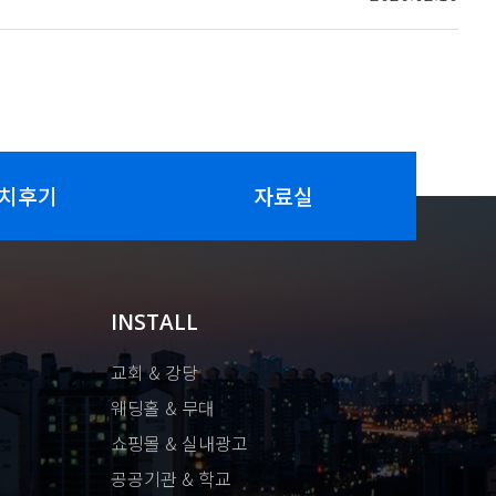
치후기
자료실
INSTALL
교회 & 강당
웨딩홀 & 무대
쇼핑몰 & 실내광고
공공기관 & 학교