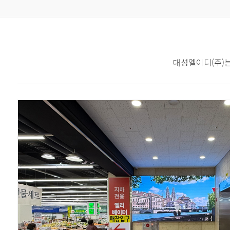
대성엘이디(주)는