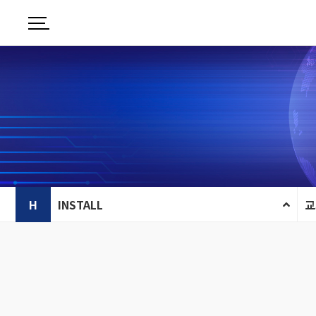
H
INSTALL
교