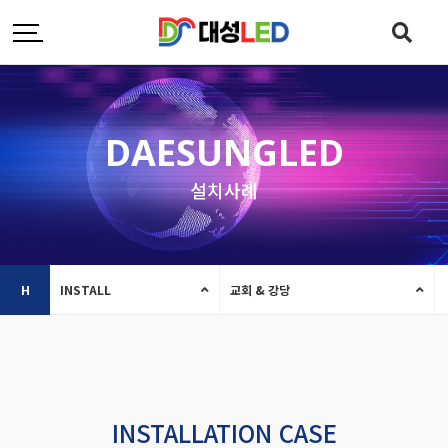
DAESUNGLED
설치사례
H
INSTALL
교회 & 강당
INSTALLATION CASE