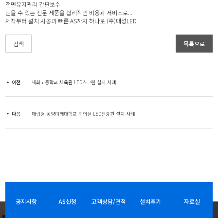
전면유지관리 간편보수
믿을 수 있는 전문 제품을 합리적인 비용과 서비스로...
제작부터 설치 시공과 빠른 AS까지 하나로 (주)대성LED
검색
목록으로
이전
세화고등학교 체육관 LED스크린 설치 사례
다음
매립형 동양미래대학교 회의실 LED전광판 설치 사례
공지사항
AS신청
고객상담/견적
설치후기
자료실