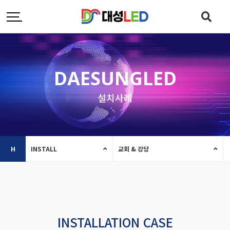
DAESUNGLED
설치사례
H
INSTALL
교회 & 강당
INSTALLATION CASE