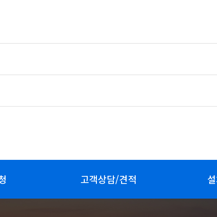
청
고객상담/견적
설