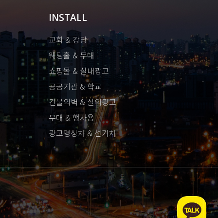
INSTALL
교회 & 강당
웨딩홀 & 무대
쇼핑몰 & 실내광고
공공기관 & 학교
건물외벽 & 실외광고
무대 & 행사용
광고영상차 & 선거차