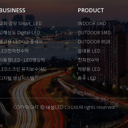
BUSINESS
PRODUCT
교회·강당 Smart_LED
INDOOR SMD
고해상도 Digital-LED
OUTDOOR SMD
광고용 LED디스플레이
OUTDOOR RGB
LED전자현수막
임대용 LED
이동형LED · LED영상차
전자현수막
LED스크린 유지보수(AS)
차량용 LED
디지털 영상시스템
특수 LED
COPYRIGHT ⓒ 대성LED Co.Ltd.All rights reserved