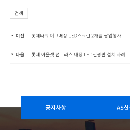
검색
이전
롯데타워 어그매장 LED스크린 2개월 팝업행사
다음
롯데 아울렛 선그라스 매장 LED전광판 설치 사례
공지사항
AS신