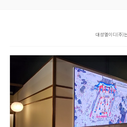
대성엘이디(주)는