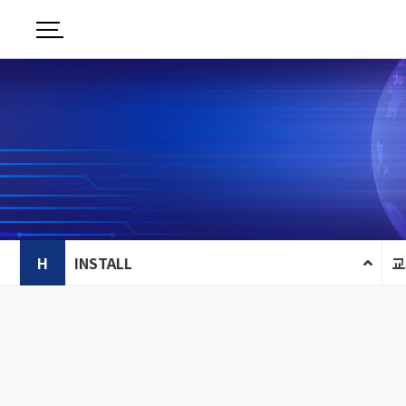
H
INSTALL
교