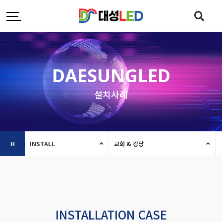
DAESUNGLED
설치사례
H
INSTALL
교회 & 강당
INSTALLATION CASE