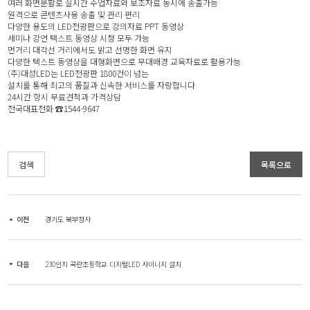
여러 화면분활로 실시간 수업자료와 보조자료 동시에 송출가능
원격으로 콘텐츠사용 송출 및 관리 편리
다양한 용도의 LED전광판으로 강의자료 PPT 동영상
세미나 강연 텍스트 동영상 시청 모두 가능
먼거리 대각선 거리에서도 밝고 선명한 화면 유지
다양한 텍스트 동영상을 대형화면으로 무대배경 교육자료로 활용가능
(주)대성LED는 LED전광판 1800건이 넘는
설치를 통해 최고의 품질과 신속한 서비스를 자랑합니다
24시간 항시 무료견적과 가격상담
전국대표전화 ☎1544-9647
검색
목록으로
이전
경기도 북부청사
다음
230인치 곡란초등학교 디지털LED 사이니지 설치