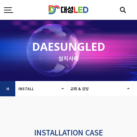
DAESUNGLED
설치사례
H
INSTALL
교회 & 강당
INSTALLATION CASE