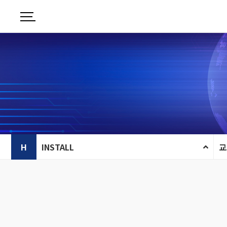
H
INSTALL
교