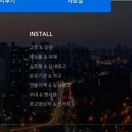
치후기
자료실
INSTALL
교회 & 강당
웨딩홀 & 무대
쇼핑몰 & 실내광고
공공기관 & 학교
건물외벽 & 실외광고
무대 & 행사용
광고영상차 & 선거차