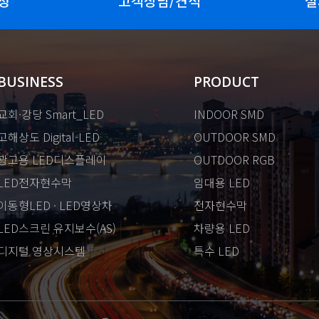
청
고객상담/견적
설
BUSINESS
PRODUCT
교회·강당 Smart_LED
INDOOR SMD
고해상도 Digital-LED
OUTDOOR SMD
광고용 LED디스플레이
OUTDOOR RGB
LED전자현수막
임대용 LED
이동형LED · LED영상차
전자현수막
LED스크린 유지보수(AS)
차량용 LED
디지털 영상시스템
특수 LED