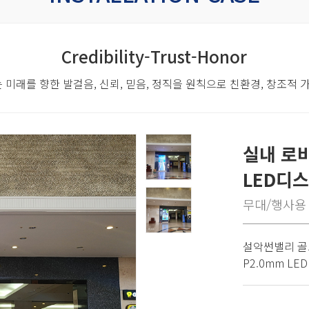
Credibility-Trust-Honor
 미래를 향한 발걸음,
신뢰, 믿음, 정직을 원칙으로 친환경, 창조적
실내 로
LED디
무대/행사용
설악썬밸리 골
P2.0mm L