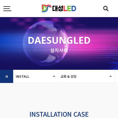
DAESUNGLED
설치사례
H
INSTALL
교회 & 강당
INSTALLATION CASE