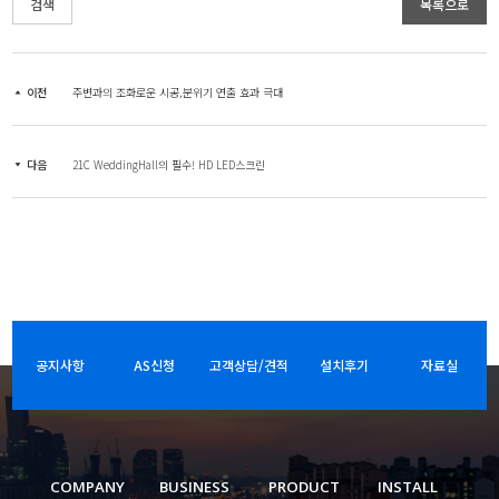
검색
목록으로
이전
주변과의 조화로운 시공,분위기 연출 효과 극대
다음
21C WeddingHall의 필수! HD LED스크린
공지사항
AS신청
고객상담/견적
설치후기
자료실
COMPANY
BUSINESS
PRODUCT
INSTALL